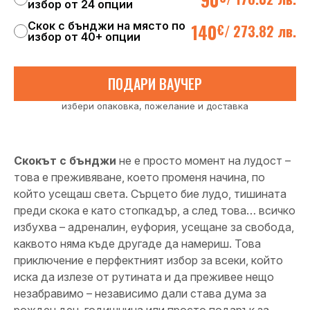
избор от 24 опции
Скок с бънджи на място по
140
€
/
273.82 лв.
избор от 40+ опции
ПОДАРИ ВАУЧЕР
избери опаковка, пожелание и доставка
Скокът с бънджи
не е просто момент на лудост –
това е преживяване, което променя начина, по
който усещаш света. Сърцето бие лудо, тишината
преди скока е като стопкадър, а след това… всичко
избухва – адреналин, еуфория, усещане за свобода,
каквото няма къде другаде да намериш. Това
приключение е перфектният избор за всеки, който
иска да излезе от рутината и да преживее нещо
незабравимо – независимо дали става дума за