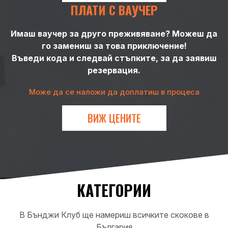
ПЛАТИ С ВАУЧЕР
Имаш ваучер за друго преживяване? Можеш да
го замениш за това приключение!
Въведи кода и следвай стъпките, за да заявиш
резервация.
Може да се наложи да доплатиш в процеса
ВИЖ ЦЕНИТЕ
КАТЕГОРИИ
В Бънджи Клуб ще намериш всичките скокове в
България