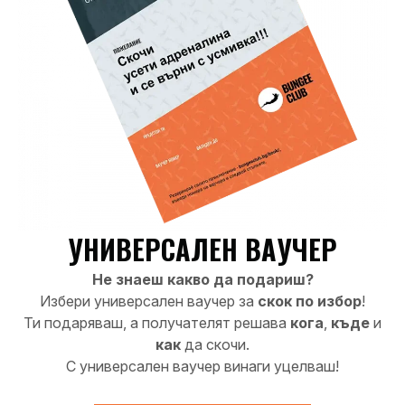
УНИВЕРСАЛЕН ВАУЧЕР
Не знаеш какво да подариш?
Избери универсален ваучер за
скок по избор
!
Ти подаряваш, а получателят решава
кога
,
къде
и
как
да скочи.
С универсален ваучер винаги уцелваш!