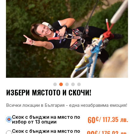
ИЗБЕРИ МЯСТОТО И СКОЧИ!
Всички локации в България - една незабравима емоция!
Скок с бънджи на място по
60
€
/
117.35 лв.
избор от 13 опции
Скок с бънджи на място по
90
€
/
176.02 лв.