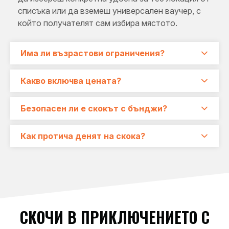
списъка или да вземеш универсален ваучер, с
който получателят сам избира мястото.
Има ли възрастови ограничения?
Подходящо е за лица над 16 г. За непълнолетни
Какво включва цената?
се изисква присъствие или писмено съгласие от
родител или настойник.
Цената включва пълна екипировка, инструктаж
Безопасен ли е скокът с бънджи?
от професионален инструктор, самият скок и
цялата необходима организация на място.
Да! Екипировката е сертифицирана, а
Как протича денят на скока?
инструкторите са с дългогодишен опит и
следват строги стандарти за безопасност.
Отиваш на място, получаваш екипировка,
преминаваш през кратък инструктаж, след
което е време за скока. Обикновено цялото
преживяване трае между 10-15 минути.
СКОЧИ В ПРИКЛЮЧЕНИЕТО С