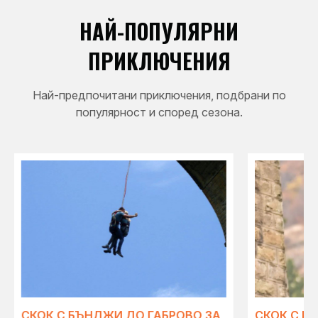
НАЙ-ПОПУЛЯРНИ
ПРИКЛЮЧЕНИЯ
Най-предпочитани приключения, подбрани по
популярност и според сезона.
СКОК С БЪНДЖИ ДО ГАБРОВО ЗА
СКОК С Б