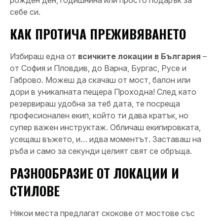
рожден ден, годишнина или просто подарък за
себе си.
КАК ПРОТИЧА ПРЕЖИВЯВАНЕТО
Избираш една от
всичките локации в България
–
от София и Пловдив, до Варна, Бургас, Русе и
Габрово. Можеш да скачаш от мост, балон или
дори в уникалната пещера Проходна! След като
резервираш удобна за теб дата, те посреща
професионален екип, който ти дава кратък, но
супер важен инструктаж. Обличаш екипировката,
усещаш въжето, и… идва моментът. Заставаш на
ръба и само за секунди целият свят се обръща.
РАЗНООБРАЗИЕ ОТ ЛОКАЦИИ И
СТИЛОВЕ
Някои места предлагат скокове от мостове със