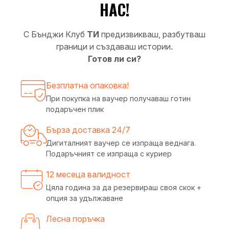
НАС!
С Бънджи Клуб
ТИ
предизвикваш, разбутваш
граници и създаваш истории.
Готов ли си?
Безплатна опаковка!
При покупка на ваучер получаваш готин
подаръчен плик
Бърза доставка 24/7
Дигиталният ваучер се изпраща веднага.
Подаръчният се изпраща с куриер
12 месеца валидност
Цяла година за да резервираш своя скок +
опция за удължаване
Лесна поръчка