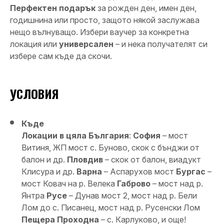
Перфектен подарък
за рожден ден, имен ден,
годишнина или просто, защото някой заслужава
нещо вълнуващо. Избери ваучер за конкретна
локация или
универсален
– и нека получателят си
избере сам къде да скочи.
УСЛОВИЯ
Къде
Локации в цяла България
:
София
– мост
Витиня, ЖП мост с. Буново, скок с бънджи от
балон и др.
Пловдив
– скок от балон, виадукт
Клисура и др.
Варна
– Аспарухов мост
Бургас
–
мост Ковач на р. Велека
Габрово
– мост над р.
Янтра
Русе
– Дунав мост 2, мост над р. Бели
Лом до с. Писанец, мост над р. Русенски Лом
Пещера Проходна
– с. Карлуково, и още!