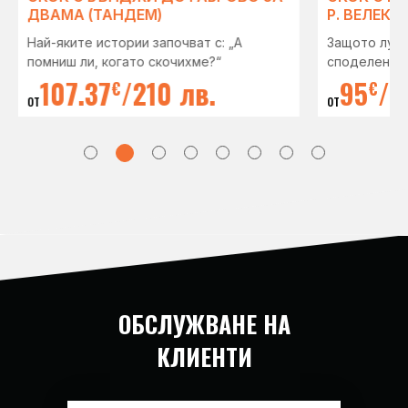
ДВАМА (ТАНДЕМ)
Р. ВЕЛЕКА
Най-яките истории започват с: „А
Защото лудо
помниш ли, когато скочихме?“
споделена!
107.37
/
210 лв.
95
/
1
€
€
от
от
ОБСЛУЖВАНЕ НА
КЛИЕНТИ