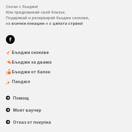
Скочи с бънджи!
Или предизвикай свой близък.
Подарявай и резервирай бънджи скокове,
на
всички локации
и в
цялата страна
!
Бънджи скокове
Бънджи за двама
Бънджи от балон
Пандюл
Помощ
Моят ваучер
Отказ от покупка